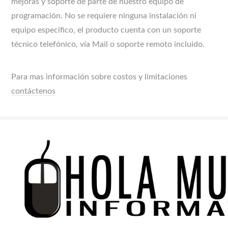
mejoras y soporte de parte de nuestro equipo de
programación. No se requiere ninguna instalación ni
equipo especifico, el producto cuenta con un soporte
técnico telefónico, vía Mail o soporte remoto incluido.
Para mas información sobre costos y limitaciones
contáctenos